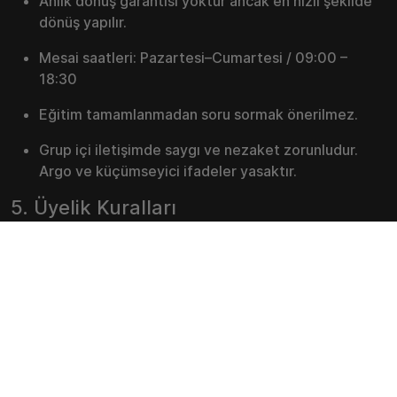
Anlık dönüş garantisi yoktur ancak en hızlı şekilde
dönüş yapılır.
Mesai saatleri: Pazartesi–Cumartesi / 09:00 –
18:30
Eğitim tamamlanmadan soru sormak önerilmez.
Grup içi iletişimde saygı ve nezaket zorunludur.
Argo ve küçümseyici ifadeler yasaktır.
5. Üyelik Kuralları
Grup içi ayrımcılık, sataşma veya saygısızlık
kesinlikle yasaktır.
Hesap paylaşımı, hesap satışı veya ortak kullanım
tespiti halinde üyelik iptal edilir.
Eğitim platformunda ekran paylaşımı, ekran kaydı,
şifre paylaşımı, üyelik devri yasaktır.